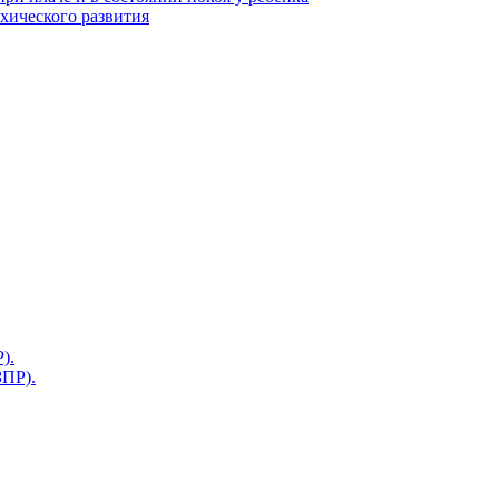
ихического развития
).
ЗПР).