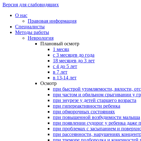
Версия для слабовидящих
О нас
Правовая информация
Специалисты
Методы работы
Неврология
Плановый осмотр
1 месяц
с 3 месяцев до года
18 месяцев до 3 лет
с 4 до 5 лет
в 7 лет
в 13-14 лет
Осмотр
при быстрой утомляемости, вялости, о
при частом и обильном срыгивании у г
при энурезе у детей старшего возраста
при гипереактивности ребенка
при обморочных состояниях
при повышенной возбудимости малыша
при появлении судорог у ребенка даже 
при проблемах с засыпанием и поверхн
при рассеянности, нарушениях концент
при треморе подбородка и конечностей п