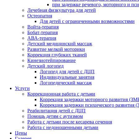
при задержке речевого, моторного и пс
Лечебная физкультура для детей
Остеопатия
Для детей с ограниченными возможностями
Войта-терапия
Бобат-терапия
АВА-терапия
Детский медицинский массаж
Развитие мелкой моторики
Коррекция глубоких тканей
Кинезиотейпирование
Детский логопед
Логопед для детей с ДЦП
Индивидуальные занятия
Логопедический массаж
Услуги
Коррекционная работа с детьми
Коррекция задержки моторного развития (ЗМР
Коррекция задержки психического развития (
Реабилитация детей с ДЦП
Помощь детям с аутизмом
Работа с детьми после кесарева сечения
Работа с недоношенными детьми
Цены
Галерея