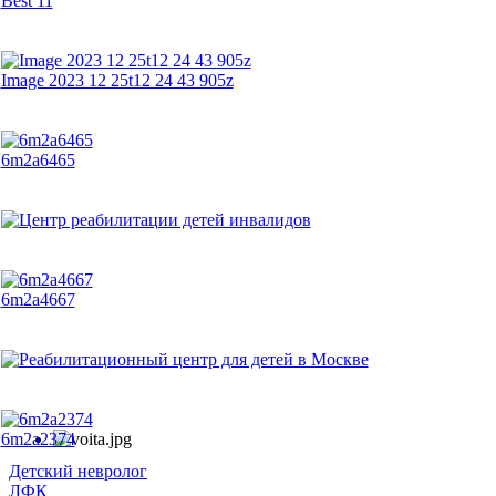
Best 11
Image 2023 12 25t12 24 43 905z
6m2a6465
6m2a4667
6m2a2374
Детский невролог
ЛФК