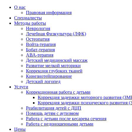
О нас
Правовая информация
Специалисты
Методы работы
Неврология
Лечебная Физкультура (ЛФК)
Остеопатия
Войта-терапия
Бобат-терапия
АВА-терапия
Детский медицинский массаж
Развитие мелкой моторики
Коррекция глубоких тканей
Кинезиотейпирование
Детский логопед
Услуги
Коррекционная работа с детьми
Коррекция задержки моторного развития (ЗМР
Коррекция задержки психического развития (
Реабилитация детей с ДЦП
Помощь детям с аутизмом
Работа с детьми после кесарева сечения
Работа с недоношенными детьми
Цены