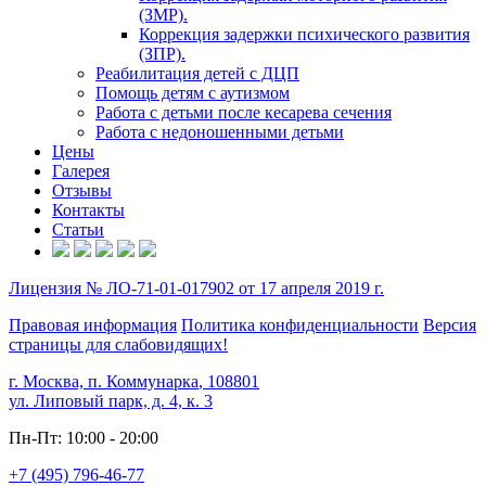
(ЗМР).
Коррекция задержки психического развития
(ЗПР).
Реабилитация детей с ДЦП
Помощь детям с аутизмом
Работа с детьми после кесарева сечения
Работа с недоношенными детьми
Цены
Галерея
Отзывы
Контакты
Статьи
Лицензия № ЛО-71-01-017902 от 17 апреля 2019 г.
Правовая информация
Политика конфиденциальности
Версия
страницы для слабовидящих!
г. Москва, п. Коммунарка
,
108801
ул. Липовый парк, д. 4, к. 3
Пн-Пт: 10:00 - 20:00
+7 (495) 796-46-77