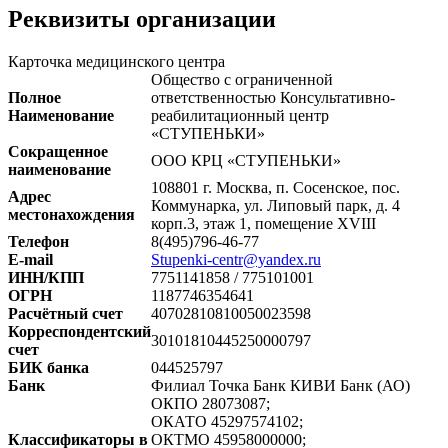
Реквизиты организации
Карточка медицинского центра
Общество с ограниченной
Полное
ответственностью Консультативно-
Наименование
реабилитационный центр
«СТУПЕНЬКИ»
Сокращенное
ООО КРЦ «СТУПЕНЬКИ»
наименование
108801 г. Москва, п. Сосенское, пос.
Адрес
Коммунарка, ул. Липовый парк, д. 4
местонахождения
корп.3, этаж 1, помещение XVIII
Телефон
8(495)796-46-77
E-mail
Stupenki-centr@yandex.ru
ИНН/КПП
7751141858 / 775101001
ОГРН
1187746354641
Расчётный счет
40702810810050023598
Корреспондентский
30101810445250000797
счет
БИК банка
044525797
Банк
Филиал Точка Банк КИВИ Банк (АО)
ОКПО 28073087;
ОКАТО 45297574102;
Классификаторы в
ОКТМО 45958000000;