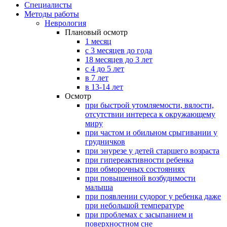
Специалисты
Методы работы
Неврология
Плановый осмотр
1 месяц
с 3 месяцев до года
18 месяцев до 3 лет
с 4 до 5 лет
в 7 лет
в 13-14 лет
Осмотр
при быстрой утомляемости, вялости,
отсутствии интереса к окружающему
миру
при частом и обильном срыгивании у
грудничков
при энурезе у детей старшего возраста
при гипереактивности ребенка
при обморочных состояниях
при повышенной возбудимости
малыша
при появлении судорог у ребенка даже
при небольшой температуре
при проблемах с засыпанием и
поверхностном сне