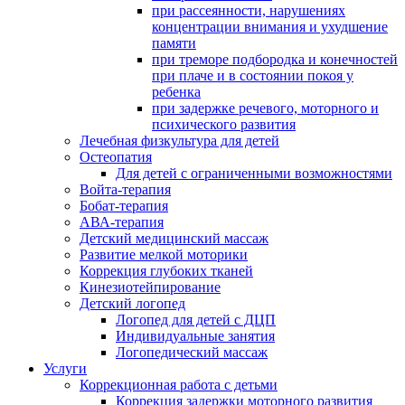
при рассеянности, нарушениях
концентрации внимания и ухудшение
памяти
при треморе подбородка и конечностей
при плаче и в состоянии покоя у
ребенка
при задержке речевого, моторного и
психического развития
Лечебная физкультура для детей
Остеопатия
Для детей с ограниченными возможностями
Войта-терапия
Бобат-терапия
АВА-терапия
Детский медицинский массаж
Развитие мелкой моторики
Коррекция глубоких тканей
Кинезиотейпирование
Детский логопед
Логопед для детей с ДЦП
Индивидуальные занятия
Логопедический массаж
Услуги
Коррекционная работа с детьми
Коррекция задержки моторного развития