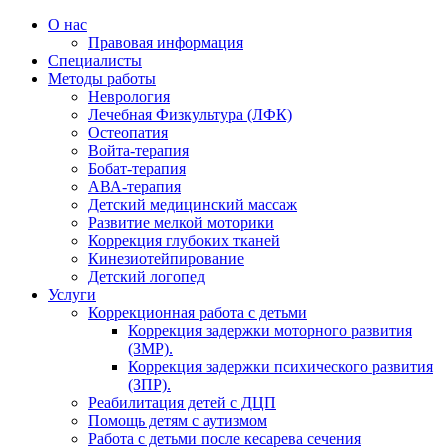
О нас
Правовая информация
Специалисты
Методы работы
Неврология
Лечебная Физкультура (ЛФК)
Остеопатия
Войта-терапия
Бобат-терапия
АВА-терапия
Детский медицинский массаж
Развитие мелкой моторики
Коррекция глубоких тканей
Кинезиотейпирование
Детский логопед
Услуги
Коррекционная работа с детьми
Коррекция задержки моторного развития
(ЗМР).
Коррекция задержки психического развития
(ЗПР).
Реабилитация детей с ДЦП
Помощь детям с аутизмом
Работа с детьми после кесарева сечения