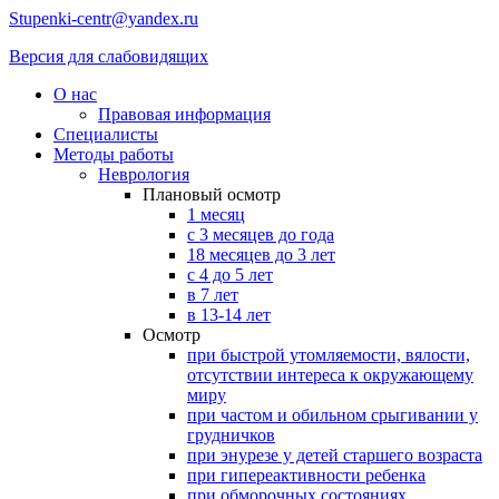
Stupenki-centr@yandex.ru
Версия для слабовидящих
О нас
Правовая информация
Специалисты
Методы работы
Неврология
Плановый осмотр
1 месяц
с 3 месяцев до года
18 месяцев до 3 лет
с 4 до 5 лет
в 7 лет
в 13-14 лет
Осмотр
при быстрой утомляемости, вялости,
отсутствии интереса к окружающему
миру
при частом и обильном срыгивании у
грудничков
при энурезе у детей старшего возраста
при гипереактивности ребенка
при обморочных состояниях