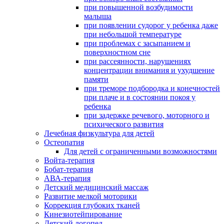
при повышенной возбудимости
малыша
при появлении судорог у ребенка даже
при небольшой температуре
при проблемах с засыпанием и
поверхностном сне
при рассеянности, нарушениях
концентрации внимания и ухудшение
памяти
при треморе подбородка и конечностей
при плаче и в состоянии покоя у
ребенка
при задержке речевого, моторного и
психического развития
Лечебная физкультура для детей
Остеопатия
Для детей с ограниченными возможностями
Войта-терапия
Бобат-терапия
АВА-терапия
Детский медицинский массаж
Развитие мелкой моторики
Коррекция глубоких тканей
Кинезиотейпирование
Детский логопед