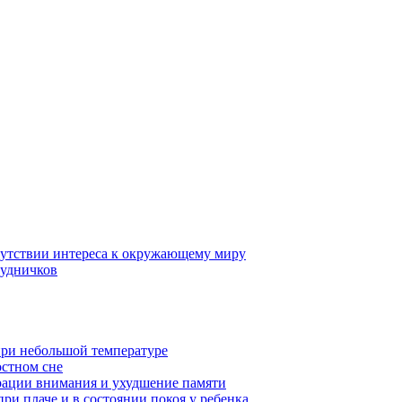
тсутствии интереса к окружающему миру
рудничков
при небольшой температуре
остном сне
рации внимания и ухудшение памяти
ри плаче и в состоянии покоя у ребенка