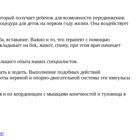
оторый получает ребенок для возможности передвижения.
оцедура для деток на первом году жизни. Она воздействует
ба, вставание. Важно и то, что терапевт с помощью
адывает на бок, живот, спину, при этом врач начинает
большого опыта наших специалистов.
авать и ходить. Выполнение подобных действий
боты нервной и опорно-двигательной системы эти импульсы
я и их координации с мышцами конечностей и туловища в
е;