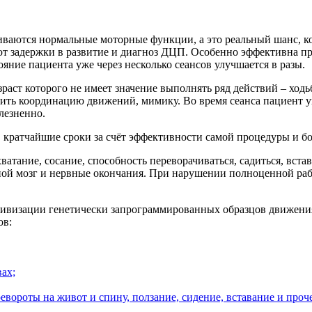
иваются нормальные моторные функции, а это реальный шанс, к
уют задержки в развитие и диагноз ДЦП. Особенно эффективна пр
яние пациента уже через несколько сеансов улучшается в разы.
зраст которого не имеет значение выполнять ряд действий – ходь
ть координацию движений, мимику. Во время сеанса пациент укл
лезненно.
в кратчайшие сроки за счёт эффективности самой процедуры и 
ватание, сосание, способность переворачиваться, садиться, вст
ной мозг и нервные окончания. При нарушении полноценной ра
ктивизации генетически запрограммированных образцов движени
ов:
ах;
евороты на живот и спину, ползание, сидение, вставание и проче