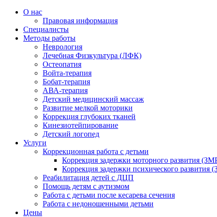
О нас
Правовая информация
Специалисты
Методы работы
Неврология
Лечебная Физкультура (ЛФК)
Остеопатия
Войта-терапия
Бобат-терапия
АВА-терапия
Детский медицинский массаж
Развитие мелкой моторики
Коррекция глубоких тканей
Кинезиотейпирование
Детский логопед
Услуги
Коррекционная работа с детьми
Коррекция задержки моторного развития (ЗМР
Коррекция задержки психического развития (
Реабилитация детей с ДЦП
Помощь детям с аутизмом
Работа с детьми после кесарева сечения
Работа с недоношенными детьми
Цены