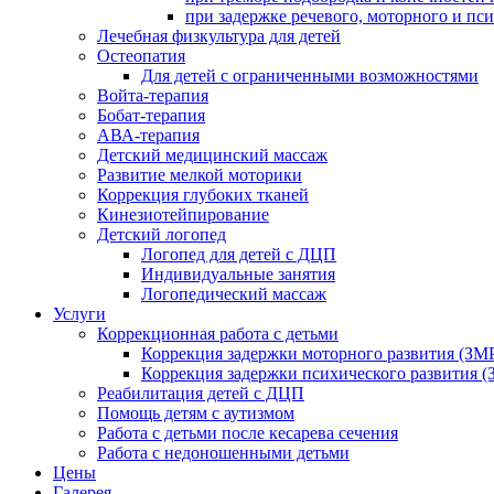
при задержке речевого, моторного и пс
Лечебная физкультура для детей
Остеопатия
Для детей с ограниченными возможностями
Войта-терапия
Бобат-терапия
АВА-терапия
Детский медицинский массаж
Развитие мелкой моторики
Коррекция глубоких тканей
Кинезиотейпирование
Детский логопед
Логопед для детей с ДЦП
Индивидуальные занятия
Логопедический массаж
Услуги
Коррекционная работа с детьми
Коррекция задержки моторного развития (ЗМР
Коррекция задержки психического развития (
Реабилитация детей с ДЦП
Помощь детям с аутизмом
Работа с детьми после кесарева сечения
Работа с недоношенными детьми
Цены
Галерея