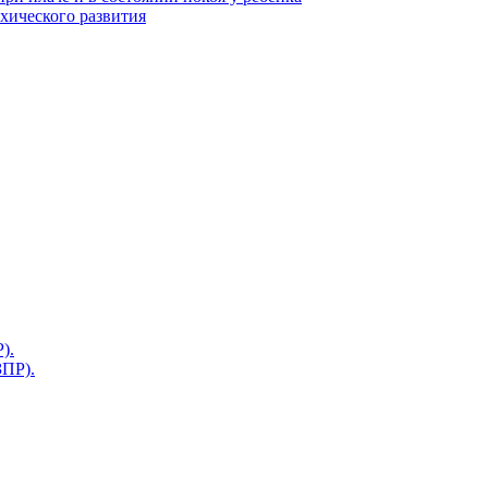
ихического развития
).
ЗПР).