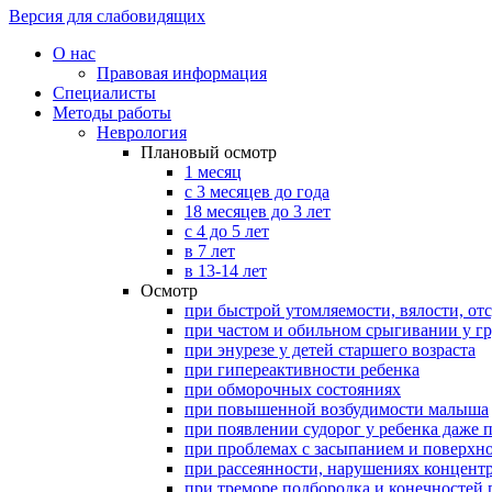
Версия для слабовидящих
О нас
Правовая информация
Специалисты
Методы работы
Неврология
Плановый осмотр
1 месяц
с 3 месяцев до года
18 месяцев до 3 лет
с 4 до 5 лет
в 7 лет
в 13-14 лет
Осмотр
при быстрой утомляемости, вялости, о
при частом и обильном срыгивании у г
при энурезе у детей старшего возраста
при гипереактивности ребенка
при обморочных состояниях
при повышенной возбудимости малыша
при появлении судорог у ребенка даже 
при проблемах с засыпанием и поверхн
при рассеянности, нарушениях концент
при треморе подбородка и конечностей п