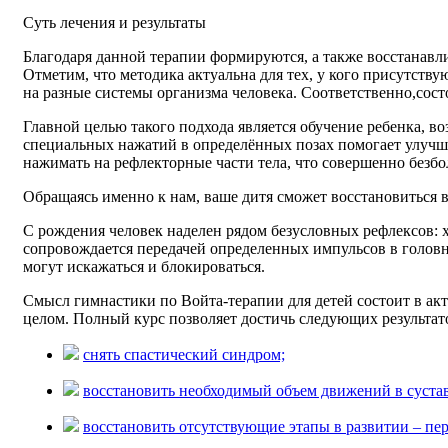
Суть лечения и результаты
Благодаря данной терапии формируются, а также восстанавл
Отметим, что методика актуальна для тех, у кого присутств
на разные системы организма человека. Соответственно,состо
Главной целью такого подхода является обучение ребенка, во
специальных нажатий в определённых позах помогает улучши
нажимать на рефлекторные части тела, что совершенно безбо
Обращаясь именно к нам, ваше дитя сможет восстановиться 
С рождения человек наделен рядом безусловных рефлексов: х
сопровождается передачей определенных импульсов в голов
могут искажаться и блокироваться.
Смысл гимнастики по Войта-терапии для детей состоит в а
целом. Полный курс позволяет достичь следующих результат
снять спастический синдром;
восстановить необходимый объем движений в сустав
восстановить отсутствующие этапы в развитии – пер