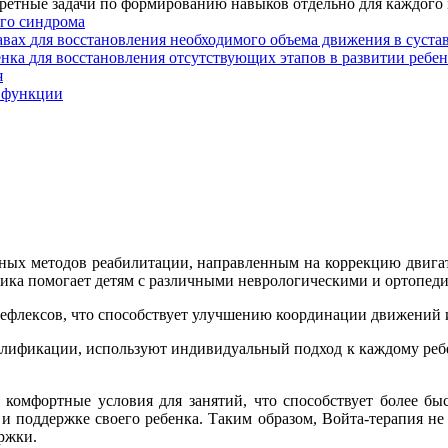
ретные задачи по формированию навыков отдельно для каждого 
ого синдрома
для восстановления необходимого объема движения в суста
для восстановления отсутствующих этапов в развитии ребе
я
й функции
ивных методов реабилитации, направленным на коррекцию двиг
одика помогает детям с различными неврологическими и ортопе
рефлексов, что способствует улучшению координации движений
лификации, используют индивидуальный подход к каждому ребен
комфортные условия для занятий, что способствует более бы
 поддержке своего ребенка. Таким образом, Войта-терапия не 
ержки.