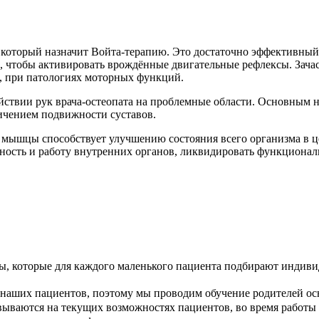
у, который назначит Войта-терапию. Это достаточно эффективны
о, чтобы активировать врождённые двигательные рефлексы. Зача
, при патологиях моторных функций.
йствии рук врача-остеопата на проблемные области. Основным н
чением подвижности суставов.
 мышцы способствует улучшению состояния всего организма в ц
ность и работу внутренних органов, ликвидировать функциона
, которые для каждого маленького пациента подбирают индиви
и наших пациентов, поэтому мы проводим обучение родителей 
вываются на текущих возможностях пациентов, во время работ