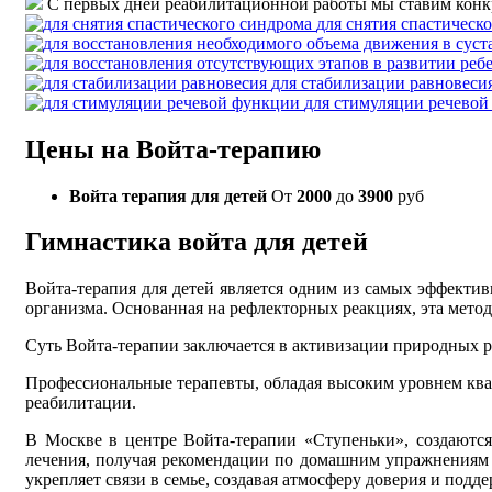
С первых дней реабилитационной работы мы ставим конк
для снятия спастическ
для стабилизации равновеси
для стимуляции речево
Цены на Войта-терапию
Войта терапия для детей
От
2000
до
3900
руб
Гимнастика войта для детей
Войта-терапия для детей является одним из самых эффект
организма. Основанная на рефлекторных реакциях, эта мет
Суть Войта-терапии заключается в активизации природных 
Профессиональные терапевты, обладая высоким уровнем ква
реабилитации.
В Москве в центре Войта-терапии «Ступеньки», создаются 
лечения, получая рекомендации по домашним упражнениям и
укрепляет связи в семье, создавая атмосферу доверия и подд