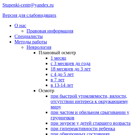
Stupenki-centr@yandex.ru
Версия для слабовидящих
О нас
Правовая информация
Специалисты
Методы работы
Неврология
Плановый осмотр
1 месяц
с 3 месяцев до года
18 месяцев до 3 лет
с 4 до 5 лет
в 7 лет
в 13-14 лет
Осмотр
при быстрой утомляемости, вялости,
отсутствии интереса к окружающему
миру
при частом и обильном срыгивании у
грудничков
при энурезе у детей старшего возраста
при гипереактивности ребенка
при обморочных состояниях