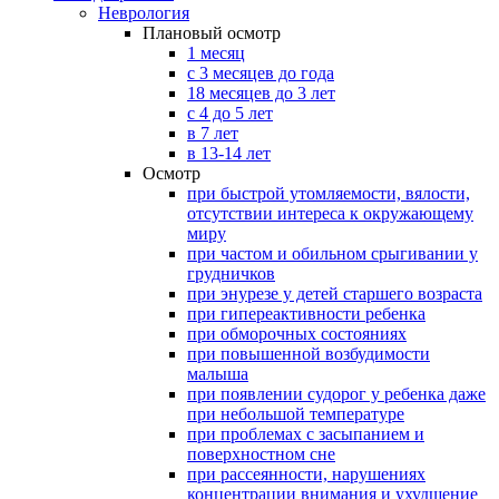
Неврология
Плановый осмотр
1 месяц
с 3 месяцев до года
18 месяцев до 3 лет
с 4 до 5 лет
в 7 лет
в 13-14 лет
Осмотр
при быстрой утомляемости, вялости,
отсутствии интереса к окружающему
миру
при частом и обильном срыгивании у
грудничков
при энурезе у детей старшего возраста
при гипереактивности ребенка
при обморочных состояниях
при повышенной возбудимости
малыша
при появлении судорог у ребенка даже
при небольшой температуре
при проблемах с засыпанием и
поверхностном сне
при рассеянности, нарушениях
концентрации внимания и ухудшение