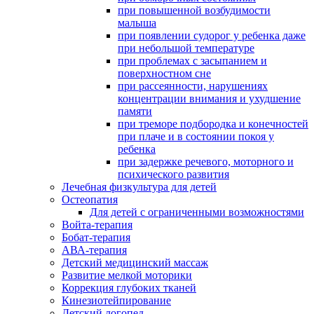
при повышенной возбудимости
малыша
при появлении судорог у ребенка даже
при небольшой температуре
при проблемах с засыпанием и
поверхностном сне
при рассеянности, нарушениях
концентрации внимания и ухудшение
памяти
при треморе подбородка и конечностей
при плаче и в состоянии покоя у
ребенка
при задержке речевого, моторного и
психического развития
Лечебная физкультура для детей
Остеопатия
Для детей с ограниченными возможностями
Войта-терапия
Бобат-терапия
АВА-терапия
Детский медицинский массаж
Развитие мелкой моторики
Коррекция глубоких тканей
Кинезиотейпирование
Детский логопед