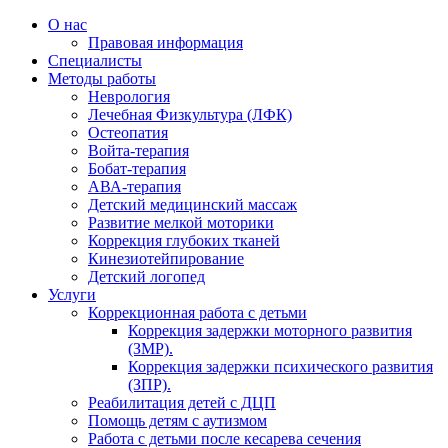
О нас
Правовая информация
Специалисты
Методы работы
Неврология
Лечебная Физкультура (ЛФК)
Остеопатия
Войта-терапия
Бобат-терапия
АВА-терапия
Детский медицинский массаж
Развитие мелкой моторики
Коррекция глубоких тканей
Кинезиотейпирование
Детский логопед
Услуги
Коррекционная работа с детьми
Коррекция задержки моторного развития
(ЗМР).
Коррекция задержки психического развития
(ЗПР).
Реабилитация детей с ДЦП
Помощь детям с аутизмом
Работа с детьми после кесарева сечения