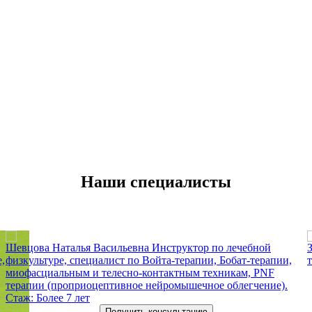
Наши специалисты
Шевцова Наталья Васильевна
Инструктор по лечебной
,
физкультуре, специалист по Войта-терапии, Бобат-терапии,
т
миофасциальным и телесно-контактным техникам, PNF
терапии (проприоцептивное нейромышечное облегчение).
Стаж: Более 7 лет
Получить консультацию