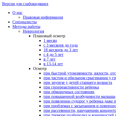
Версия для слабовидящих
О нас
Правовая информация
Специалисты
Методы работы
Неврология
Плановый осмотр
1 месяц
с 3 месяцев до года
18 месяцев до 3 лет
с 4 до 5 лет
в 7 лет
в 13-14 лет
Осмотр
при быстрой утомляемости, вялости, о
при частом и обильном срыгивании у г
при энурезе у детей старшего возраста
при гипереактивности ребенка
при обморочных состояниях
при повышенной возбудимости малыша
при появлении судорог у ребенка даже 
при проблемах с засыпанием и поверхн
при рассеянности, нарушениях концент
при треморе подбородка и конечностей п