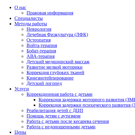
О нас
Правовая информация
Специалисты
Методы работы
Неврология
Лечебная Физкультура (ЛФК)
Остеопатия
Войта-терапия
Бобат-терапия
АВА-терапия
Детский медицинский массаж
Развитие мелкой моторики
Коррекция глубоких тканей
Кинезиотейпирование
Детский логопед
Услуги
Коррекционная работа с детьми
Коррекция задержки моторного развития (ЗМР
Коррекция задержки психического развития (
Реабилитация детей с ДЦП
Помощь детям с аутизмом
Работа с детьми после кесарева сечения
Работа с недоношенными детьми
Цены