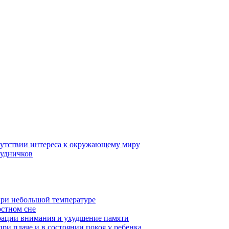
тсутствии интереса к окружающему миру
рудничков
при небольшой температуре
остном сне
рации внимания и ухудшение памяти
ри плаче и в состоянии покоя у ребенка