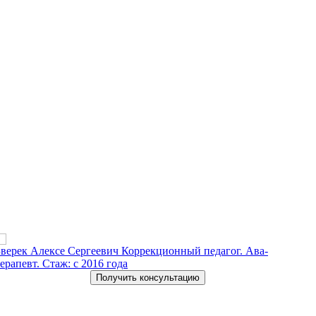
Зверек Алексе Сергеевич
Коррекционный педагог. Ава-
Пе
ерапевт. Стаж: с 2016 года
Получить консультацию