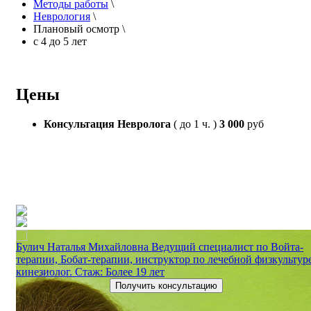
Методы работы
\
Неврология
\
Плановый осмотр
\
с 4 до 5 лет
Цены
Консультация Невролога
( до 1 ч. )
3 000
руб
Булич Наталья Михайловна
Ведущий специалист по Войта-
терапии, Бобат-терапии, инструктор по лечебной физкультуре
кинезиолог. Стаж: Более 19 лет
Получить консультацию