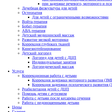
при задержке речевого, моторного и пс
Лечебная физкультура для детей
Остеопатия
Для детей с ограниченными возможностями
Войта-терапия
Бобат-терапия
АВА-терапия
Детский медицинский массаж
Развитие мелкой моторики
Коррекция глубоких тканей
Кинезиотейпирование
Детский логопед
Логопед для детей с ДЦП
Индивидуальные занятия
Логопедический массаж
Услуги
Коррекционная работа с детьми
Коррекция задержки моторного развития (ЗМР
Коррекция задержки психического развития (
Реабилитация детей с ДЦП
Помощь детям с аутизмом
Работа с детьми после кесарева сечения
Работа с недоношенными детьми
Цены
Галерея