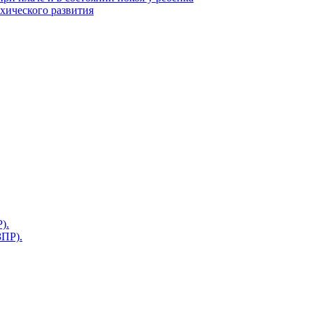
ихического развития
).
ЗПР).