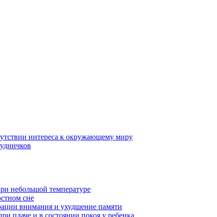
тсутствии интереса к окружающему миру
рудничков
при небольшой температуре
остном сне
рации внимания и ухудшение памяти
ри плаче и в состоянии покоя у ребенка