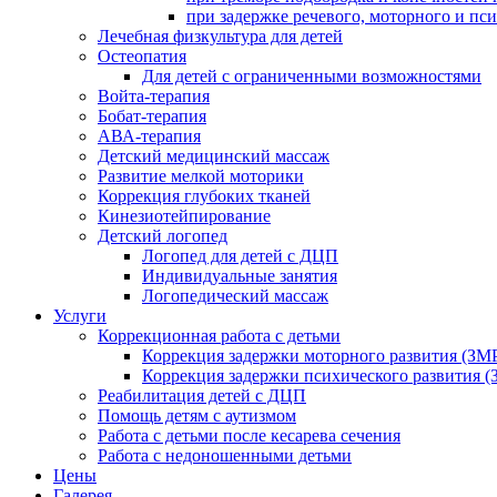
при задержке речевого, моторного и пс
Лечебная физкультура для детей
Остеопатия
Для детей с ограниченными возможностями
Войта-терапия
Бобат-терапия
АВА-терапия
Детский медицинский массаж
Развитие мелкой моторики
Коррекция глубоких тканей
Кинезиотейпирование
Детский логопед
Логопед для детей с ДЦП
Индивидуальные занятия
Логопедический массаж
Услуги
Коррекционная работа с детьми
Коррекция задержки моторного развития (ЗМР
Коррекция задержки психического развития (
Реабилитация детей с ДЦП
Помощь детям с аутизмом
Работа с детьми после кесарева сечения
Работа с недоношенными детьми
Цены
Галерея