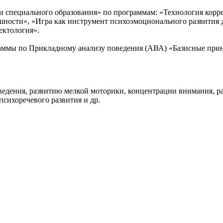
 специального образования» по программам: «Технология корре
ности», «Игра как инструмент психоэмоционального развития д
ектология».
граммы по Прикладному анализу поведения (АВА) «Базисные пр
поведения, развитию мелкой моторики, концентрации внимания, р
сихоречевого развития и др.