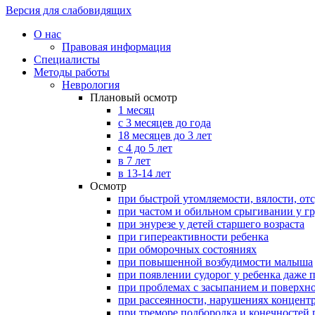
Версия для слабовидящих
О нас
Правовая информация
Специалисты
Методы работы
Неврология
Плановый осмотр
1 месяц
с 3 месяцев до года
18 месяцев до 3 лет
с 4 до 5 лет
в 7 лет
в 13-14 лет
Осмотр
при быстрой утомляемости, вялости, о
при частом и обильном срыгивании у г
при энурезе у детей старшего возраста
при гипереактивности ребенка
при обморочных состояниях
при повышенной возбудимости малыша
при появлении судорог у ребенка даже 
при проблемах с засыпанием и поверхн
при рассеянности, нарушениях концент
при треморе подбородка и конечностей п