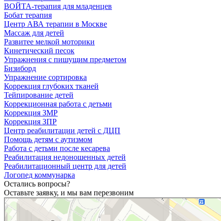
ВОЙТА-терапия для младенцев
Бобат терапия
Центр АВА терапии в Москве
Массаж для детей
Развитее мелкой моторики
Кинетический песок
Упражнения с пишущим предметом
Бизиборд
Упражнение сортировка
Коррекция глубоких тканей
Тейпирование детей
Коррекционная работа с детьми
Коррекция ЗМР
Коррекция ЗПР
Центр реабилитации детей с ДЦП
Помощь детям с аутизмом
Работа с детьми после кесарева
Реабилитация недоношенных детей
Реабилитационный центр для детей
Логопед коммунарка
Остались вопросы?
Оставьте заявку, и мы вам перезвоним
Ступеньки
Медицинская реабилитация в Москве
Детская поликлиника в Москве