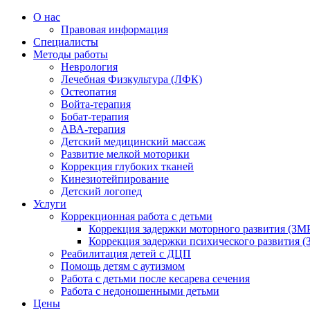
О нас
Правовая информация
Специалисты
Методы работы
Неврология
Лечебная Физкультура (ЛФК)
Остеопатия
Войта-терапия
Бобат-терапия
АВА-терапия
Детский медицинский массаж
Развитие мелкой моторики
Коррекция глубоких тканей
Кинезиотейпирование
Детский логопед
Услуги
Коррекционная работа с детьми
Коррекция задержки моторного развития (ЗМР
Коррекция задержки психического развития (
Реабилитация детей с ДЦП
Помощь детям с аутизмом
Работа с детьми после кесарева сечения
Работа с недоношенными детьми
Цены