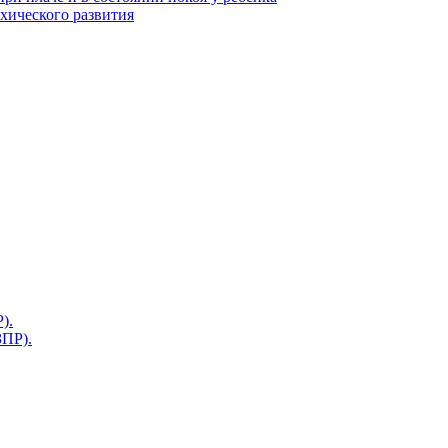
ихического развития
).
ЗПР).