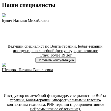
Наши специалисты
Булич Наталья Михайловна
Ведущий специалист по Войта-терапии, Бобат-терапии,
инструктор по лечебной физкультуре, кинезиолог.
Стаж: Более 19 лет
Получить консультацию
Шевцова Наталья Васильевна
Инструктор по лечебной физкультуре, специалист по Войта-
терапии, Бобат-терапии, миофасциальным и телесно-
контактным техникам, PNF терапии (проприоцептивное
нейромышечное облегчение).