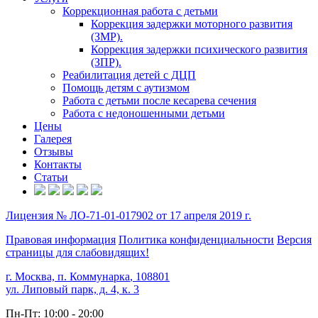
Коррекционная работа с детьми
Коррекция задержки моторного развития
(ЗМР).
Коррекция задержки психического развития
(ЗПР).
Реабилитация детей с ДЦП
Помощь детям с аутизмом
Работа с детьми после кесарева сечения
Работа с недоношенными детьми
Цены
Галерея
Отзывы
Контакты
Статьи
Лицензия № ЛО-71-01-017902 от 17 апреля 2019 г.
Правовая информация
Политика конфиденциальности
Версия
страницы для слабовидящих!
г. Москва, п. Коммунарка
,
108801
ул. Липовый парк, д. 4, к. 3
Пн-Пт: 10:00 - 20:00