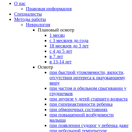
О нас
Правовая информация
Специалисты
Методы работы
Неврология
Плановый осмотр
1 месяц
с 3 месяцев до года
18 месяцев до 3 лет
с 4 до 5 лет
в 7 лет
в 13-14 лет
Осмотр
при быстрой утомляемости, вялости,
отсутствии интереса к окружающему
миру
при частом и обильном срыгивании у
грудничков
при энурезе у детей старшего возраста
при гипереактивности ребенка
при обморочных состояниях
при повышенной возбудимости
малыша
при появлении судорог у ребенка даже
при небольшой температуре