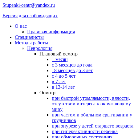
Stupenki-centr@yandex.ru
Версия для слабовидящих
О нас
Правовая информация
Специалисты
Методы работы
Неврология
Плановый осмотр
1 месяц
с 3 месяцев до года
18 месяцев до 3 лет
с 4 до 5 лет
в 7 лет
в 13-14 лет
Осмотр
при быстрой утомляемости, вялости,
отсутствии интереса к окружающему
миру
при частом и обильном срыгивании у
грудничков
при энурезе у детей старшего возраста
при гипереактивности ребенка
при обморочных состояниях