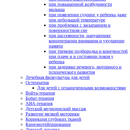
при повышенной возбудимости
малыша
при появлении судорог у ребенка даже
при небольшой температуре
при проблемах с засыпанием и
поверхностном сне
при рассеянности, нарушениях
концентрации внимания и ухудшение
памяти
при треморе подбородка и конечностей
при плаче и в состоянии покоя у
ребенка
при задержке речевого, моторного и
психического развития
Лечебная физкультура для детей
Остеопатия
Для детей с ограниченными возможностями
Войта-терапия
Бобат-терапия
АВА-терапия
Детский медицинский массаж
Развитие мелкой моторики
Коррекция глубоких тканей
Кинезиотейпирование
Детский логопед