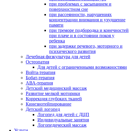
при проблемах с засыпанием и
поверхностном сне
при рассеянности, нарушениях
концентрации внимания и ухудшение
памяти
при треморе подбородка и конечностей
при плаче и в состоянии покоя у
ребенка
при задержке речевого, моторного и
психического развития
Лечебная физкультура для детей
Остеопатия
Для детей с ограниченными возможностями
Войта-терапия
Бобат-терапия
АВА-терапия
Детский медицинский массаж
Развитие мелкой моторики
Коррекция глубоких тканей
Кинезиотейпирование
Детский логопед
Логопед для детей с ДЦП
Индивидуальные занятия
Логопедический массаж
Услуги