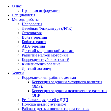
О нас
Правовая информация
Специалисты
Методы работы
Неврология
Лечебная Физкультура (ЛФК)
Остеопатия
Войта-терапия
Бобат-терапия
АВА-терапия
Детский медицинский массаж
Развитие мелкой моторики
Коррекция глубоких тканей
Кинезиотейпирование
Детский логопед
Услуги
Коррекционная работа с детьми
Коррекция задержки моторного развития
(ЗМР).
Коррекция задержки психического развития
(ЗПР).
Реабилитация детей с ДЦП
Помощь детям с аутизмом
Работа с детьми после кесарева сечения