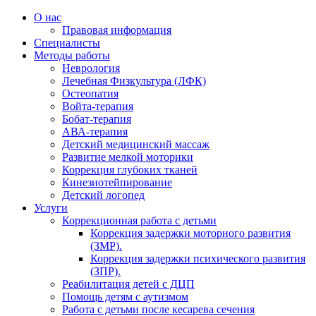
О нас
Правовая информация
Специалисты
Методы работы
Неврология
Лечебная Физкультура (ЛФК)
Остеопатия
Войта-терапия
Бобат-терапия
АВА-терапия
Детский медицинский массаж
Развитие мелкой моторики
Коррекция глубоких тканей
Кинезиотейпирование
Детский логопед
Услуги
Коррекционная работа с детьми
Коррекция задержки моторного развития
(ЗМР).
Коррекция задержки психического развития
(ЗПР).
Реабилитация детей с ДЦП
Помощь детям с аутизмом
Работа с детьми после кесарева сечения