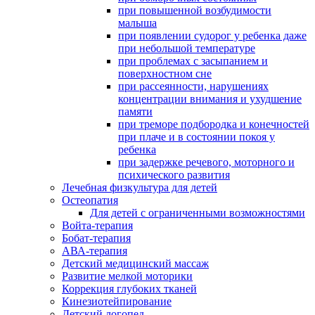
при повышенной возбудимости
малыша
при появлении судорог у ребенка даже
при небольшой температуре
при проблемах с засыпанием и
поверхностном сне
при рассеянности, нарушениях
концентрации внимания и ухудшение
памяти
при треморе подбородка и конечностей
при плаче и в состоянии покоя у
ребенка
при задержке речевого, моторного и
психического развития
Лечебная физкультура для детей
Остеопатия
Для детей с ограниченными возможностями
Войта-терапия
Бобат-терапия
АВА-терапия
Детский медицинский массаж
Развитие мелкой моторики
Коррекция глубоких тканей
Кинезиотейпирование
Детский логопед