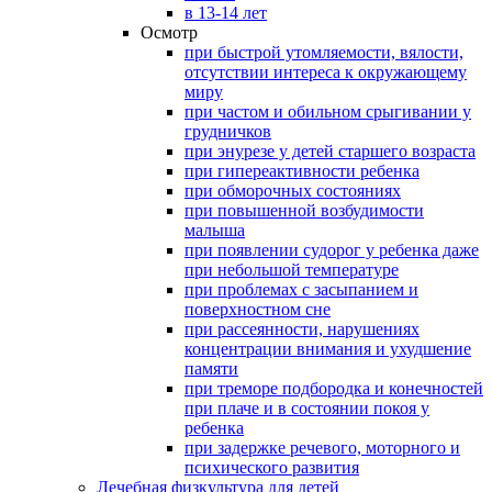
в 13-14 лет
Осмотр
при быстрой утомляемости, вялости,
отсутствии интереса к окружающему
миру
при частом и обильном срыгивании у
грудничков
при энурезе у детей старшего возраста
при гипереактивности ребенка
при обморочных состояниях
при повышенной возбудимости
малыша
при появлении судорог у ребенка даже
при небольшой температуре
при проблемах с засыпанием и
поверхностном сне
при рассеянности, нарушениях
концентрации внимания и ухудшение
памяти
при треморе подбородка и конечностей
при плаче и в состоянии покоя у
ребенка
при задержке речевого, моторного и
психического развития
Лечебная физкультура для детей