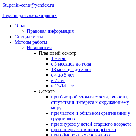
Stupenki-centr@yandex.ru
Версия для слабовидящих
О нас
Правовая информация
Специалисты
Методы работы
Неврология
Плановый осмотр
1 месяц
с 3 месяцев до года
18 месяцев до 3 лет
с 4 до 5 лет
в 7 лет
в 13-14 лет
Осмотр
при быстрой утомляемости, вялости,
отсутствии интереса к окружающему
миру
при частом и обильном срыгивании у
грудничков
при энурезе у детей старшего возраста
при гипереактивности ребенка
при обморочных состояниях