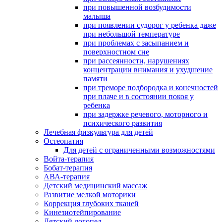
при повышенной возбудимости
малыша
при появлении судорог у ребенка даже
при небольшой температуре
при проблемах с засыпанием и
поверхностном сне
при рассеянности, нарушениях
концентрации внимания и ухудшение
памяти
при треморе подбородка и конечностей
при плаче и в состоянии покоя у
ребенка
при задержке речевого, моторного и
психического развития
Лечебная физкультура для детей
Остеопатия
Для детей с ограниченными возможностями
Войта-терапия
Бобат-терапия
АВА-терапия
Детский медицинский массаж
Развитие мелкой моторики
Коррекция глубоких тканей
Кинезиотейпирование
Детский логопед