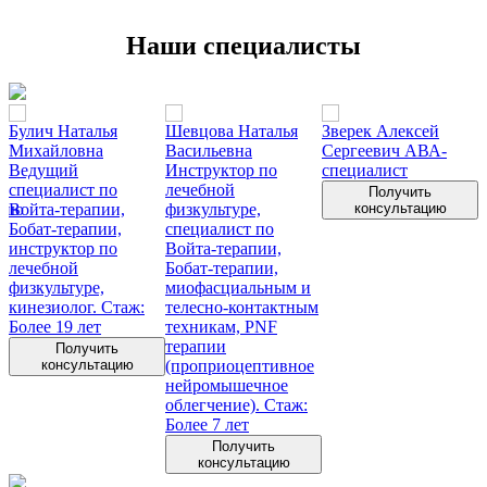
Наши специалисты
Булич Наталья
Шевцова Наталья
Зверек Алексей
З
Михайловна
Васильевна
Сергеевич
АВА-
Ведущий
Инструктор по
специалист
специалист по
лечебной
К
Получить
нию
Войта-терапии,
физкультуре,
консультацию
Бобат-терапии,
специалист по
ц
инструктор по
Войта-терапии,
лечебной
Бобат-терапии,
физкультуре,
миофасциальным и
кинезиолог. Стаж:
телесно-контактным
Более 19 лет
техникам, PNF
терапии
Получить
консультацию
(проприоцептивное
нейромышечное
облегчение). Стаж:
Более 7 лет
Получить
консультацию