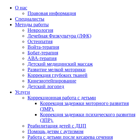
О нас
Правовая информация
Специалисты
Методы работы
Неврология
Лечебная Физкультура (ЛФК)
Остеопатия
Войта-терапия
Бобат-терапия
АВА-терапия
Детский медицинский массаж
Развитие мелкой моторики
Коррекция глубоких тканей
Кинезиотейпирование
Детский логопед
Услуги
Коррекционная работа с детьми
Коррекция задержки моторного развития
(ЗМР).
Коррекция задержки психического развития
(ЗПР).
Реабилитация детей с ДЦП
Помощь детям с аутизмом
Работа с детьми после кесарева сечения