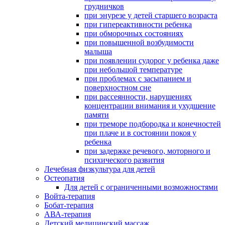
грудничков
при энурезе у детей старшего возраста
при гипереактивности ребенка
при обморочных состояниях
при повышенной возбудимости
малыша
при появлении судорог у ребенка даже
при небольшой температуре
при проблемах с засыпанием и
поверхностном сне
при рассеянности, нарушениях
концентрации внимания и ухудшение
памяти
при треморе подбородка и конечностей
при плаче и в состоянии покоя у
ребенка
при задержке речевого, моторного и
психического развития
Лечебная физкультура для детей
Остеопатия
Для детей с ограниченными возможностями
Войта-терапия
Бобат-терапия
АВА-терапия
Детский медицинский массаж