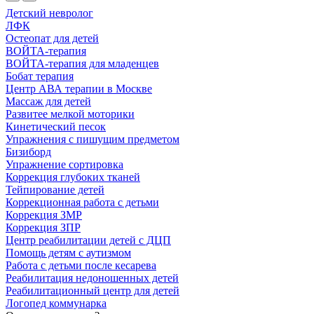
Детский невролог
ЛФК
Остеопат для детей
ВОЙТА-терапия
ВОЙТА-терапия для младенцев
Бобат терапия
Центр АВА терапии в Москве
Массаж для детей
Развитее мелкой моторики
Кинетический песок
Упражнения с пишущим предметом
Бизиборд
Упражнение сортировка
Коррекция глубоких тканей
Тейпирование детей
Коррекционная работа с детьми
Коррекция ЗМР
Коррекция ЗПР
Центр реабилитации детей с ДЦП
Помощь детям с аутизмом
Работа с детьми после кесарева
Реабилитация недоношенных детей
Реабилитационный центр для детей
Логопед коммунарка