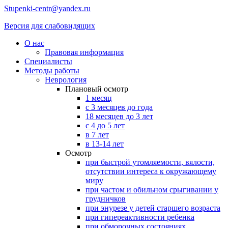
Stupenki-centr@yandex.ru
Версия для слабовидящих
О нас
Правовая информация
Специалисты
Методы работы
Неврология
Плановый осмотр
1 месяц
с 3 месяцев до года
18 месяцев до 3 лет
с 4 до 5 лет
в 7 лет
в 13-14 лет
Осмотр
при быстрой утомляемости, вялости,
отсутствии интереса к окружающему
миру
при частом и обильном срыгивании у
грудничков
при энурезе у детей старшего возраста
при гипереактивности ребенка
при обморочных состояниях