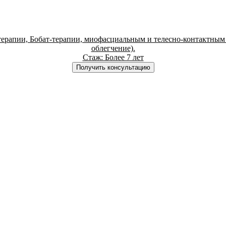
-терапии, Бобат-терапии, миофасциальным и телесно-контактн
облегчение).
Стаж: Более 7 лет
Получить консультацию