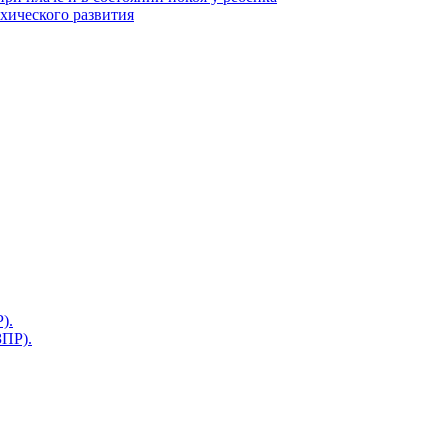
ихического развития
).
ЗПР).