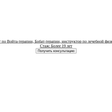
по Войта-терапии, Бобат-терапии, инструктор по лечебной физк
Стаж: Более 19 лет
Получить консультацию