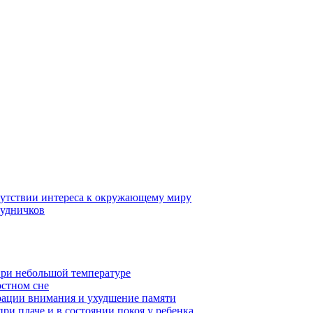
тсутствии интереса к окружающему миру
рудничков
при небольшой температуре
остном сне
рации внимания и ухудшение памяти
ри плаче и в состоянии покоя у ребенка