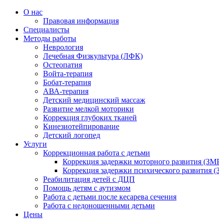
О нас
Правовая информация
Специалисты
Методы работы
Неврология
Лечебная Физкультура (ЛФК)
Остеопатия
Войта-терапия
Бобат-терапия
АВА-терапия
Детский медицинский массаж
Развитие мелкой моторики
Коррекция глубоких тканей
Кинезиотейпирование
Детский логопед
Услуги
Коррекционная работа с детьми
Коррекция задержки моторного развития (ЗМР
Коррекция задержки психического развития (
Реабилитация детей с ДЦП
Помощь детям с аутизмом
Работа с детьми после кесарева сечения
Работа с недоношенными детьми
Цены