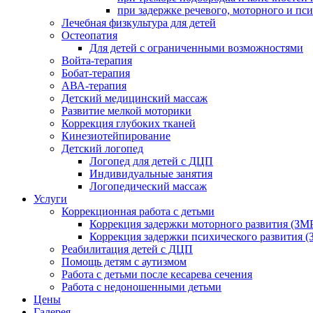
при задержке речевого, моторного и пс
Лечебная физкультура для детей
Остеопатия
Для детей с ограниченными возможностями
Войта-терапия
Бобат-терапия
АВА-терапия
Детский медицинский массаж
Развитие мелкой моторики
Коррекция глубоких тканей
Кинезиотейпирование
Детский логопед
Логопед для детей с ДЦП
Индивидуальные занятия
Логопедический массаж
Услуги
Коррекционная работа с детьми
Коррекция задержки моторного развития (ЗМР
Коррекция задержки психического развития (
Реабилитация детей с ДЦП
Помощь детям с аутизмом
Работа с детьми после кесарева сечения
Работа с недоношенными детьми
Цены
Галерея