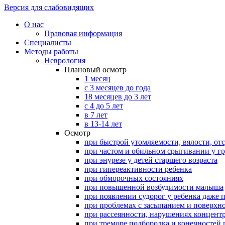
Версия для слабовидящих
О нас
Правовая информация
Специалисты
Методы работы
Неврология
Плановый осмотр
1 месяц
с 3 месяцев до года
18 месяцев до 3 лет
с 4 до 5 лет
в 7 лет
в 13-14 лет
Осмотр
при быстрой утомляемости, вялости, о
при частом и обильном срыгивании у г
при энурезе у детей старшего возраста
при гипереактивности ребенка
при обморочных состояниях
при повышенной возбудимости малыша
при появлении судорог у ребенка даже 
при проблемах с засыпанием и поверхн
при рассеянности, нарушениях концент
при треморе подбородка и конечностей п